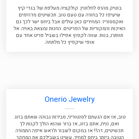
בוטיק מהרס לחלוטין. קולקציה מעלפת של בגדי קיץ
שיעיפו כל בחורה עם טעם טוב. תכשיטים מדהימים
ואקססוריז. המחירים כאן עולים אבל ביחס ישר לכך גם
האיכות והמקוריות של הפריטים. החנות נמצאת באויה. אל
תוותרו, בנות. שווה לקפוץ אפילו בשביל פריט אחד עם
אופי שיקפיץ כל מלתחה.
Onerio Jewelry
טוב, אז אם הגעתם לסנטוריני, סבירות גבוהה שאתם בזוג.
ואם, נניח, אתם בזוג, אז ברור שהוא הולך לקנות לך
תכשיטים, דה!! אז במקום לשבור ת'ראש איפה התמורה
הטובה ביותר ביחס למחיר, עשינו בשבילכם את המחקר.