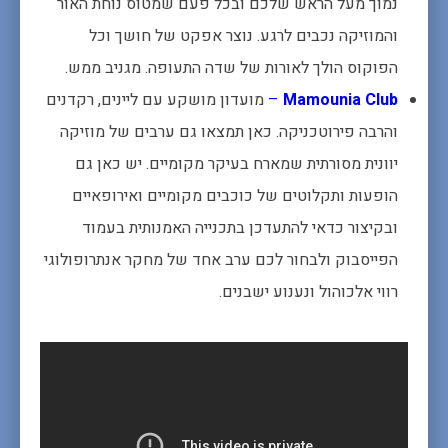
נמוך מעל הראש שלכם ובכל פעם שמטוס נוחת האור
והמוזיקה נכבים לרגע. נוצר אפקט של חושך וכל
הפוקוס הולך לאורות של שדה התעופה. מגניב ממש.
Mamounia Club
–
מועדון מושקע עם ליינים, רקדנים
והרבה פירוטכניקה. כאן תמצאו גם ערבים של מוזיקה
יוונית מסורתית שמארח בעיקר מקומיים. יש כאן גם
הופעות ותקלוטים של כוכבים מקומיים ואירופאיים
ובקיצור כדאי להתעדכן בתכנייה האמנותית בעמוד
הפייסבוק ולבחור לכם ערב אחד של מחקר אנתרופולוגי
רווי אלכוהול ונענוע ישבנים.