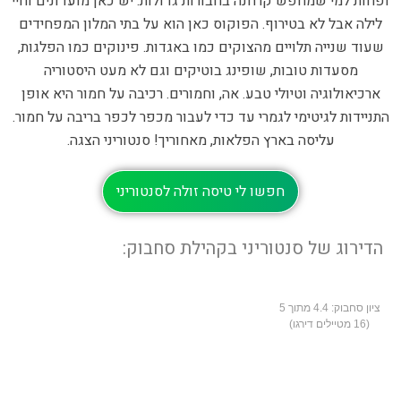
ופחות למי שמחפש קרחנה בחבורות גדולות. יש כאן מועדונים וחיי
לילה אבל לא בטירוף. הפוקוס כאן הוא על בתי המלון המפחידים
שעוד שנייה תלויים מהצוקים כמו באגדות. פינוקים כמו הפלגות,
מסעדות טובות, שופינג בוטיקים וגם לא מעט היסטוריה
ארכיאולוגיה וטיולי טבע. אה, וחמורים. רכיבה על חמור היא אופן
התניידות לגיטימי לגמרי עד כדי לעבור מכפר לכפר בריבה על חמור.
עליסה בארץ הפלאות, מאחוריך! סנטוריני הצגה.
חפשו לי טיסה זולה לסנטוריני
הדירוג של סנטוריני בקהילת סחבוק:
ציון סחבוק:
4.4
מתוך 5
(
16
מטיילים דירגו)