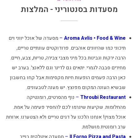
מסעדות בסנטוריני - המלצות
Aroma Avlis • Food & Wine
–
מסעדה של אוכל יווני וים
תיכוני כמו שהיוונים אוהבים. פרודוקטים עונתיים טריים,
הרבה ירקות וגבינות בכל מיני מצבי צבירה, טריות, צבע, חיים.
מחירים סבבה לגמרי. יתאים גם לדינר וגם ללאנצ'. בערב יש
כאן הרבה פעמים הופעות חיות מקסימות אבל קחו בחשבון
שבשיא העונה המקום מפוצץ. יש מענה לטבעונים.
Throubi Restaurant
–
נוף מהסרטים, רומנטיקה
מהחלומות. שקיעות שיגרמו לכם להחסיר פעימה על אמת.
אוכל מצוין! אנחנו הלכנו על דגים טריים ולא הצטערנו. ארוחת
ערב רומנטית מושלמת.
‪Il Forno Pizza and Pasta‬
–
מסעדה איטלקית בוייב