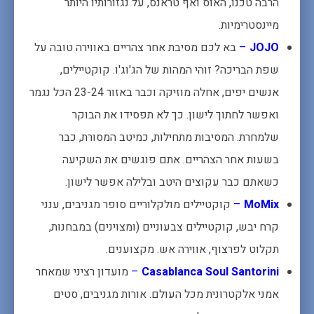
הרבה טכנו, האוס ואף טראנס, על נגזורותיו היותר
מיינסטרימיות.
JOJO
–
בא לכם מסיבת אחר צהריים באווירה טובה על
שפת הבריכה? זוהי המהות של הג'וג'ו. קוקטיילים,
אנשים יפים, אחלה מוזיקה וכבר באזור 23-24 הכל נגמר
ואפשר לחתוך לישון. כך לא תפסידו את הבוקר
שלמחרת. המסיבות מתחילות, כמיטב המסורת, כבר
בשעות אחר הצהריים. אתם פוגשים את השקיעה
כשאתם כבר עקוצים היטב ובלילה אפשר לישון.
MoMix
–
קוקטיילים מולקלוריים סופר מגניבים, ענני
קרח יבש, קוקטיילים צבעוניים (ומצוינים) במבחנות,
תקלוט לפרצוף, אווירה אש. מקצוענים.
Casablanca Soul Santorini
–
מועדון רציני שמאחר
אמני אלקטרונית מכל העולם. אורות מגניבים, סטים