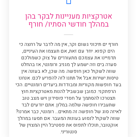
אטרקציות מעניינות לבקר בהן
במהלך חודשי הסתיו/ חורף
חורף ים תיכוני גשום וקר, אין מה לדבר על רחצה כי
הים קפוא. יחד עם זאת, אם תעצמו את העיניים,
תדמיינו את עצמכם מתעוררים על צוק כשמולכם
סערה בים וזה ישמע לך מגניב ורומנטי, אז בהחלט
שווה לשקול כאן חופשה. מה שכן, לא בעונה אין
טיסות ישירות אבל אל תתנו לזה להפריע לכם. אנחנו
בעד חופשות מקוריות ומבודדות ביעדים רומנטיים. הכי
הרפתקני. כמובן שבשביל להנות מאטרקציות חוץ
תצטרכו להסתמך על חסדי פוסידון ויש מצב טוב
שתעבירו חופשה שלמה במלון. אתם יודעים לבד
לאיזה סוג של חופשה זה מתאים… רומנטי, כבר אמרנו?
שווה לשקול לנסוע בעונות המעבר. אם תסעו במהלך
אוקטובר, תוכלו לתפוס את פסטיבל היין המצוין של
סנטוריני.