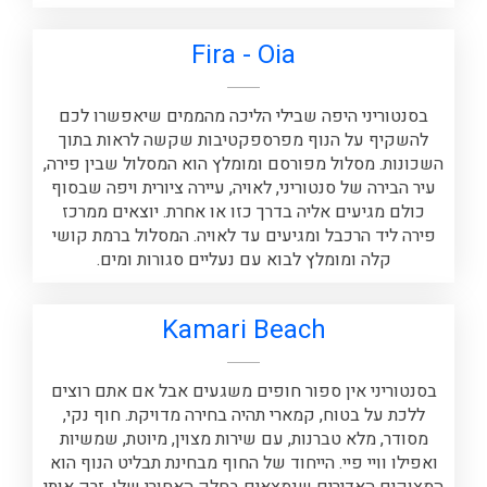
Fira - Oia
בסנטוריני היפה שבילי הליכה מהממים שיאפשרו לכם
להשקיף על הנוף מפרספקטיבות שקשה לראות בתוך
השכונות. מסלול מפורסם ומומלץ הוא המסלול שבין פירה,
עיר הבירה של סנטוריני, לאויה, עיירה ציורית ויפה שבסוף
כולם מגיעים אליה בדרך כזו או אחרת. יוצאים ממרכז
פירה ליד הרכבל ומגיעים עד לאויה. המסלול ברמת קושי
קלה ומומלץ לבוא עם נעליים סגורות ומים.
‪Kamari Beach‬
בסנטוריני אין ספור חופים משגעים אבל אם אתם רוצים
ללכת על בטוח, קמארי תהיה בחירה מדויקת. חוף נקי,
מסודר, מלא טברנות, עם שירות מצוין, מיוטת, שמשיות
ואפילו וויי פיי. הייחוד של החוף מבחינת תבליט הנוף הוא