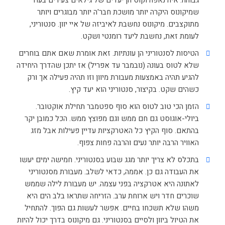
שמיקונוס היקרה יותר מושכת חבר'ה יותר מבוגרים ויותר
מתוקצבים. מיקונוס נחשבת לאיביזה של איי יוון. סנטוריני,
לעומת זאת, נחשבת ליעד רומנטי ושקט.
הטיסות לסנטוריני הן עונתיות. זאת אומרת שאם אתם בוחרים
שלא לטוס בעונה (נובמבר עד אפריל) אז יתכן שהדרך היחידה
להגיע תהיה באמצעות מעבורת מיוון וזו תהיה פעילה אך ורק
כשהים שקט. בקיצור, סנטוריני הוא יעד קיץ.
הזמן הכי טוב לטוס הוא סוף ספטמבר תחילת אוקטובר.
ביולי-אוגוסט גם חם ממש וגם מפוצץ ממש. הכל כמובן יקר
בהתאם. סוף הקיץ כל האטרקציות עדיין פעילות אבל מזג
האוויר הרבה יותר נעים והרבה פחות צפוף.
בתכלס לא צריך יותר מגג שבוע בסנטוריני. חמישה ימים יעשו
את העבודה גם כן. אממה, כדאי לשלב. מעבורת מסנטוריני
לאתונה היא אטרקציה בפני עצמה. יש מעבורת לילה שממש
שוכרים חדר ויש ארוחת ערב. הזריחה שתראו בלב הים היא
משהו שלא תשכחו בחיים. אפשר לעשות גם הפוך. להתחיל
את הטיול ביוון ולסיים בסנטוריני. גם מיקונוס בדרך יכול להיות