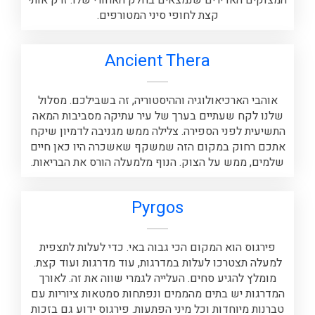
המצוקים האדירים שנמצאים בחלק האחורי שלו. זרק אותי
קצת לחופי סיני המטורפים.
‪Ancient Thera‬
אוהבי הארכיאולוגיה וההיסטוריה, זה בשבילכם. מסלול
שלנו לקח שעתיים בערך של עיר עתיקה מסביבות המאה
התשיעית לפני הספירה. צלילה ממש מגניבה לדמיון שיקח
אתכם רחוק במקום הזה שמשקף שאשכרה היו כאן חיים
שלמים, ממש על הצוק. הנוף מלמעלה הורס את הבריאות.
Pyrgos
פירגוס הוא המקום הכי גבוה באי. כדי לעלות לתצפית
למעלה תצטרכו לעלות במדרגות, עוד מדרגות ועוד קצת.
מומלץ להגיע סחים. העלייה לגמרי שווה את זה. לאורך
המדרגות יש בתים מהממים ונפתחות סמטאות ציוריות עם
טברנות מיוחדות וכל מיני הפתעות. פירגוס ידוע גם בזכות