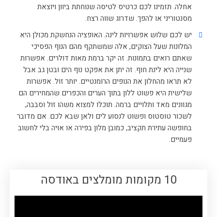
אחלה. תזמינו לכם כרטיס לטיסה שנוחתת ביוון ויוצאת
מסנטוריני או להפך. שדרוג שווה רצח.
יש לכם שלוש אפשרויות לינה. האופציה הנחשקת מכולן היא
המלונות שעל הצוקים, אלה שמשתקף מהם הנוף הפסיכי
שאתם רואים בתמונות. זה יקר ברמת מאות דולרים. אפשרות
שנייה היא לינת חוף. זה יתן את אפקט נוף הים ובטן גב אבל
לא תראו מהחלון את הנופים הרומנטיים. יותר זול. אפשרות
שלישית היא פשוט ללון בתוך הערים והכפרים שהמחירים הם
מגוונים מאד ותלויים ברמה. תוכלו למצוא משהו זול וסבבה,
לשכור טוסטוס ופשוט לנסוע לים ולאן שבא לכם. אם מדובר
בחופשה עתירת תקציב, כמובן מלון בפירה או אויה בלי לחשוב
פעמיים.
10 מקומות מומלצים באודסה