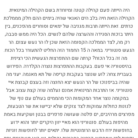
היה הייתה פעם קהילה קטנה ומיוחדת בשם הקהילה המינואית.
הקהילה הזאת חיה בלב הים האגאי שהיה בימים ההם חלק מממלכת
כרתים. זאת הייתה תרבות מגניבה של ימאים וסוחרים מהפכנים, בין
היתר בזכות הסגידה וההערצה שלהם לנשים. הכל היה ממש סבבה,
רק מה, לצד הממלכה הקסומה הזאת שכן לו הר געש עצום. הר
הגעש סנטוריני. במאה ה 15 החמוד הזה החליט להתעורר בכל הכוח.
מה זה בכל הכוח? קרתה שם ההתפרצות הגעשית הכי רצינית
בהיסטוריה אי פעם. בעקבות ההתפרצות נוצרה הקלדרה. הפירוש
בעברית צחה: לוע שנוצר בעקבות קריסה של תא מאגמה. יעני מה
שהיה בביפנוכו של הר הגעש יצא החוצה וזה בעצם קבוצת איי
סנטוריני. אז התרבות המינואית אמנם נעלמה שזה קצת עצוב אבל
במקומה נוצר אחד המקומות הכי מהממים בעולם עם נוף של
לגונות כחולות עמוקות לצד צוקים שלא יביישו את שר הטבעות,
מפרצים מרהיבים, ים פלטה שעושה פרפרים בבטן ושקיעות באמת
מהיפות בעולם. סנטוריני הוא מאיי יוון היקרים יותר והוא ידוע
בחופשות ירח הדבש הרומנטיות שלו. יתאים יותר לחופשות זוגיות