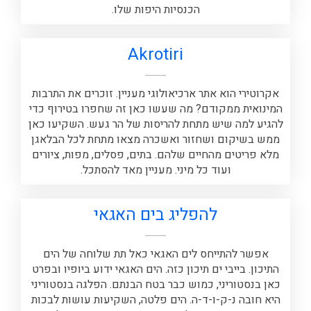
הכנסיות היפות שלו.
Akrotiri
אקרוטירי הוא אתר ארכיאולוגי מעניין. זוכרים את התרבות
המינואית ממקודם? מה שעשו כאן זה שחפרו בטירוף כדי
להגיע למה שיש מתחת להריסות של הר געש. השקיעו כאן
ממש בשיקום ושחזור ואשכרה מצאו מתחת לכל הבלאגן
מלא פריטים מהחיים שלהם. בתים, פסלים, מפות, ציורים
ועוד כל מיני. מעניין מאד להסתכל.
להפליג בים האגאי
אפשר להתייחס לים האגאי כאל תת שלוחה של הים
התיכון. בייבי ים תיכון כזה. הים האגאי ידוע ביופיו ובפרט
כאן בנסטוריני, כמוש כבר בטח הבנתם. הפלגה בנסטוריני
היא חובה נ-ק-ו-ד-ה. הים פלטה, השקיעות עושות לבכות