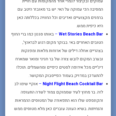
עמוקים ובקיצור לגמרי אחד מהמקומות עם חויית
המסיבה הכי עמוקה על האי. יש בר מאובזר היטב עם
ברמנים מקצועיים ואדיבים וכל החוויה בכללותה כאן
היא כיפית ממש.
Wet Stories Beach Bar
–
באותו סגנון כמו ברי החוף
הטובים האחרים באי. בבוקר מקום רגוע לבראנץ',
בצהריים אחלה דילים של ארוחות מלאות ומפנקות
ובערב המקום לובש צורה של בר חגיגי ומואר שמארח
דיג'יים מכל אירופה לסטים כיפיים ומחשמלים. תוכלו
להתעדכן במדויק בעמוד הפייסבוק המקושר.
Night Flight Beach Cocktail Bar
–
אוקיי שימו לב
לזה. בר מחוץ לעיר שממוקם צמוד לשדה התעופה
והקונספט שלו הוא התפאורה של המטוסים ההמראות
והנחיתות. בשיא העונה עוברים כאן מלא מטוסים ממש