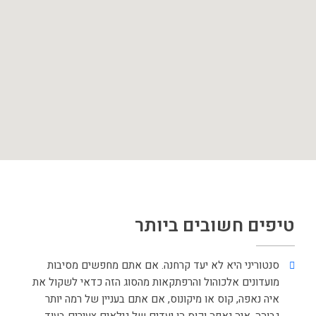
טיפים חשובים ביותר
סנטוריני היא לא יעד קרחנה. אם אתם מחפשים מסיבות
מועדונים אלכוהול והרפתקאות מהסוג הזה כדאי לשקול את
איה נאפה, קוס או מיקונוס, אם אתם בעניין של רמה יותר
גבוהה. איה נאפה וקוס הן יעדים של גילאים צעירים בעוד