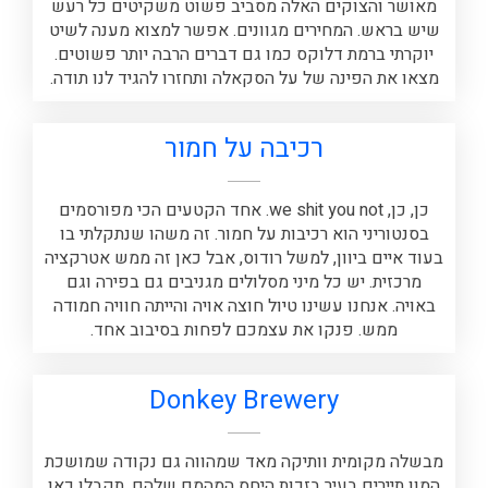
מאושר והצוקים האלה מסביב פשוט משקיטים כל רעש
שיש בראש. המחירים מגוונים. אפשר למצוא מענה לשיט
יוקרתי ברמת דלוקס כמו גם דברים הרבה יותר פשוטים.
מצאו את הפינה של על הסקאלה ותחזרו להגיד לנו תודה.
רכיבה על חמור
כן, כן, we shit you not. אחד הקטעים הכי מפורסמים
בסנטוריני הוא רכיבות על חמור. זה משהו שנתקלתי בו
בעוד איים ביוון, למשל רודוס, אבל כאן זה ממש אטרקציה
מרכזית. יש כל מיני מסלולים מגניבים גם בפירה וגם
באויה. אנחנו עשינו טיול חוצה אויה והייתה חוויה חמודה
ממש. פנקו את עצמכם לפחות בסיבוב אחד.
Donkey Brewery
מבשלה מקומית וותיקה מאד שמהווה גם נקודה שמושכת
המון תיירים בעיר בזכות היחס המהמם שלהם. תקבלו כאן