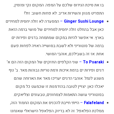
בו את סיכת הגירוס שלכם על המפה. המקום נקי ומזמין,
התפריט מגוון והשירות אדיב. לא פחות חשוב: זול!
Ginger Sushi Lounge
–
המסעדה לא זולה יחסית למחירים
כאן אבל בהחלט זולה יחסית למחירים של סושי ברמה הזאת
בארץ. אי אפשר להיות במקום שמתמחה בדגים ופירות ים
ברמה של סנטוריני ולא לשבת בסושייה ראויה לפחות פעם
אחת. אז זה בשבילכם, אוהבי הסושי.
To Psaraki
–
שני הקלפים החזקים של המקום הזה הם א'
דגים ופירות ים ברמת איכות ורמת טריות גבוהות מאד. ב' נוף
משגע לנמל. אוהבי הדגים יעריכו מאד את הארוחה שהם
יאכלו כאן. יצויין לטובה בהזדמנות זו שכמעט כל מקום
בסנטוריני עושה התאמות לצמחונים, טבעונים וצליאקים.
Falafeland
–
הייתי חייבת להכניס את המקום החמוד הזה,
ממלכת הפלאפל. זה לא בדיוק הפלאפל הישראלי שאנחנו