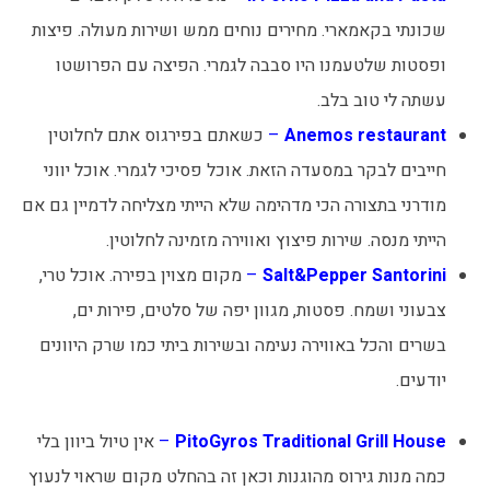
שכונתי בקאמארי. מחירים נוחים ממש ושירות מעולה. פיצות
ופסטות שלטעמנו היו סבבה לגמרי. הפיצה עם הפרושטו
עשתה לי טוב בלב.
‪Anemos restaurant‬
–
כשאתם בפירגוס אתם לחלוטין
חייבים לבקר במסעדה הזאת. אוכל פסיכי לגמרי. אוכל יווני
מודרני בתצורה הכי מדהימה שלא הייתי מצליחה לדמיין גם אם
הייתי מנסה. שירות פיצוץ ואווירה מזמינה לחלוטין.
Salt&Pepper Santorini
–
מקום מצוין בפירה. אוכל טרי,
צבעוני ושמח. פסטות, מגוון יפה של סלטים, פירות ים,
בשרים והכל באווירה נעימה ובשירות ביתי כמו שרק היוונים
יודעים.
PitoGyros Traditional Grill House
–
אין טיול ביוון בלי
כמה מנות גירוס מהוגנות וכאן זה בהחלט מקום שראוי לנעוץ