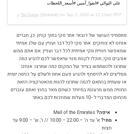
على التوالي #ابقوا_آمنين #أسعد_اللحظات
A post shared by
Ski Dubai
(@skidxb) on
Sep 3, 2020 at 12:22am PDT
מתסמיני העושר של דובאי: אתר סקי בתוך קניון. כן, חברים.
אנחנו לא צוחקים. אתר סקי לכל דבר ועניין עם שלג אמיתי
שמאפשר חוויית סקי אמיתית לכל דבר ועניין. אם אתם ממש
אוהבים סקי, תוכלו לקנות מנוי שיאפשר לכם להגיע כמה
שתרצו ולהשתמש בציוד של המקום כמה שתרצו. אנחנו
ממליצים לא להיסחף ולהגיע פעם אחת ולשלם על כניסה יומית
או שעתית בהתאם לכמה שתרצו להנות מהאטרקציה הזאת.
החוויה ממש מרעננת במיוחד כשחם מאד בחוץ ואתם עוברים
מהחום המדברי ל -10 מעלות שמחכות לכם באתר.
איפה?
Mall of the Emirates.
מתי?
א' עד ה' – 22:00 – 10:00 // ו', ש' – 9:00 עד
חצות