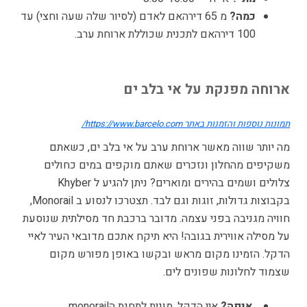
כמה?
מ 65 דירהאם לאדם (לסיור שלה שעה וחצי) עד
100 דירהאם לתכנית שכוללת ארוחת ערב.
ארוחה מפנקת על אי בלב ים
תמונות נוספות והזמנות באתר https://www.barcelo.com/
מה יותר שווה מאשר ארוחת ערב על אי בלב ים, כשאתם
משקיפים מהחלון ונזכרים שאתם מוקפים במים כחולים
צלולים ושמים בהירים ומוארים? ניתן להגיע ל Khyber
בקבוצות גדולות, זוגות וגם לבד. תצטרכו לנסוע ב Monorail,
חוויה מגניבה בפני עצמה. מדובר ברכבת חד מסילתית שנוסעת
על מסילה אווירית בגובה! היא תיקח אתכם מדובאי העיר לאיי
הדקל. הזמינו מקום מראש ובקשו באופן מפורש מקום
שצמוד לחלונות שפונים לים.
איפה?
איי הדקל, מונית לתחנת הmonorail