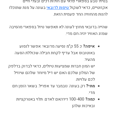
בטיול טבע בספארי פראי עם חולות רכים ובעלי חיים
אקזוטיים, כדאי לשקול
טיסות לדובאי
בעונה על מנת שתוכלו
להנות מהחוויה החד פעמית הזאת.
שהייה בדובאי מחוץ לעונה לא תאפשר טיול בספארי מהסיבה
שמזג האוויר יהיה חם מדי.
איפה?
כ 55 ק"מ נסיעה מדובאי. אפשר לנסוע
באוטובוס אבל עדיף לקחת חבילה שכוללת הסעה
מהעיר.
יש המון חברות שמציעות טיולים, כדאי לבדוק בדלפק
של המלון שלכם האם יש דיל מיוחד שלהם שיוזיל
לכם עלויות.
מתי?
רק בעונה: נובמבר עד אפריל. בשאר הזמן חם
מדי.
כמה?
100-400 דירהאם לאדם. תלוי באטרקציות
ובאיכות שלהן