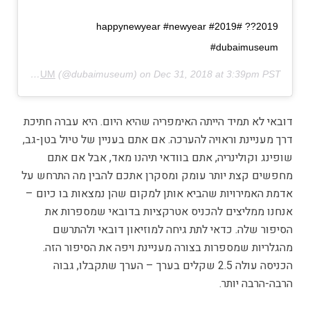
2019?? #happynewyear #newyear #2019
#dubaimuseum
DUBAI MUSEUM
(@dubaimuseum) on
Dec 31, 2018 at 3:39pm PST
דובאי לא תמיד הייתה האימפריה שהיא היום. היא עברה חתיכת
דרך מעניינת וראויה להערכה. אם אתם בעניין של טיול בטן-גב,
שופינג וקולינריה, אתם בוודאי תיהנו מאד, אבל אם אתם
מחפשים קצת יותר עומק ומסקרן אתכם להבין מה התרחש על
אדמת האמירויות שהביא אותן למקום שהן נמצאות בו כיום –
אנחנו ממליצים להכניס אטרקציות בדובאי שמספרות את
הסיפור שלה. כדאי לתת גיחה למוזיאון דובאי ולהתרשם
מהגלריות שמספרות בצורה מעניינת ויפה את הסיפור הזה.
הכניסה עולה 2.5 שקלים בערך – הערך שתקבלו, גבוה
הרבה-הרבה יותר.