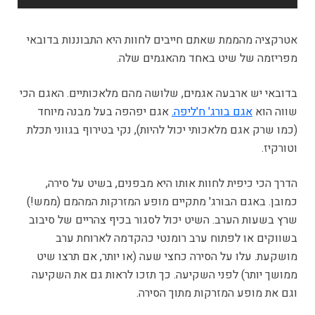
אטרקציה מהממת שאתם חייבים לחוות היא התבוננות בדובאי
מפריזמה של שיט באחד מהאגמים שלה.
בדובאי יש ארבעה אגמים, שלושה מהם מלאכותיים. האגם הכי
שווה הוא
אגם בורג' ח'ליפה.
אגם יפהפה בעל מבנה מיוחד
(כמו שרק אגם מלאכותי יכול להיות), נקי בטירוף בגווני תכלת
וטורקיז.
הדרך הכי כיפית לחוות אותו היא מבפנים, בשיט על סירה,
כמובן. באגם הבורג' מתקיים מופע המזרקות המהמם (ממש!)
שרץ בשעות הערב. השיט יכול לסגור בכיף צהריים של סיבוב
בשווקים או לפתוח ערב רומנטי כהקדמה לארוחת ערב
מושקעת. עלו על הסירה כחצי שעה (או יותר, אם תרצו שיט
ממושך יותר) לפני השקיעה. כך תזכו לראות גם את השקיעה
וגם את מופע המזרקות מתוך הסירה.