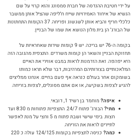
על ידי חטיבת ההנדסה של חברת סמסונג והוא קרוי על שם
הנשיא של איחוד האמירויות שייח ח'ליפה שהציל אותן ממשבר
כלכלי חריף והביא אותן לשגשוג ופריחה. 37 הקומות התחתונות
של הבורג' הן בית מלון הנושא את שמו של הבניין.
בקומה ה-76 יש בריכה. יש 9 קומות שירות שאחראיות על
תחזוקת הבניין והשאר הן קומות משרדים. התצפית מהגובה הזה
היא יפהפה. זאת הזדמנות לראות במבט אווירי את האיים
המלאכותיים בצורותיהם המרהיבות, דבר שלא תראו כמותו
בשומקום אחר בעולם כנראה אף פעם בחיים. אנחנו ממליצים
להגיע לצפות בשקיעה, או אם אתם מסוגלים, לצפות בזריחה.
איפה?
מוחמד בן רשיד 1, דובאי.
מתי?
הבורג' פתוח 24/7. התצפיות פתוחות מ 8:30 ועד
חצות. בימי שישי ושבת פתוח מ 5 וחצי על מנת לאפשר
לתיירים לראות את הזריחה.
כמה?
כניסה לתצפיות בקומות 124/125 עולה כ 220