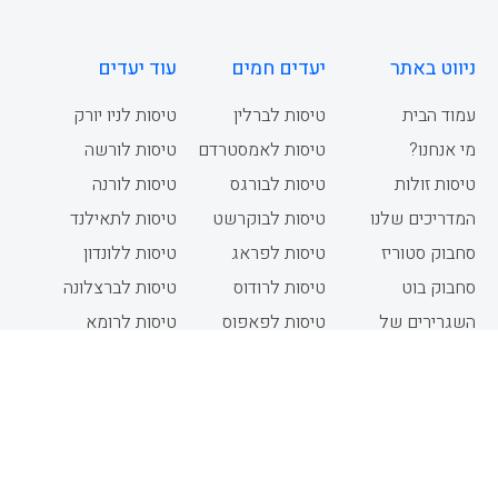
ניווט באתר
יעדים חמים
עוד יעדים
עמוד הבית
טיסות לברלין
טיסות לניו יורק
מי אנחנו?
טיסות לאמסטרדם
טיסות לורשה
טיסות זולות
טיסות לבורגס
טיסות לורנה
המדריכים שלנו
טיסות לבוקרשט
טיסות לתאילנד
סחבוק סטוריז
טיסות לפראג
טיסות ללונדון
סחבוק בוט
טיסות לרודוס
טיסות לברצלונה
השגרירים של
טיסות לפאפוס
טיסות לרומא
סחבוק
טיסות לבודפשט
טיסות למילאנו
יצירת קשר
טיסות לדובאי
טיסות לוינה
תנאי שימוש
מדיניות פרטיות