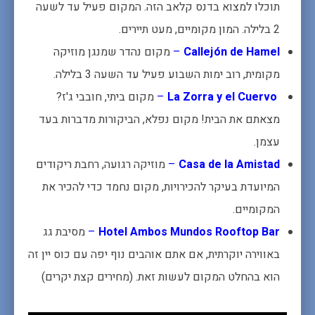
תוכלו למצוא בדנס קלאב הזה. המקום פעיל עד לשעה
2 בלילה. המון מקומיים, מעט תיירים.
Callejón de Hamel
–
מקום נהדר שמנגן מוזיקה
מקומית, רוב ימות השבוע פעיל עד השעה 3 בלילה.
La Zorra y el Cuervo
–
מקום ביתי, חובבי ג'ז?
מצאתם את הבית! מקום נפלא, הביקורות מדברות בעד
עצמן.
Casa de la Amistad
–
מוזיקה רגועה, רחבת ריקודים
המיועדת בעיקר להכירויות, מקום נחמד כדי להכיר את
המקומיים.
Hotel Ambos Mundos Rooftop Bar
–
מסיבת גג
באווירה יוקרתית, אם אתם אוהבים נוף יפה עם כוס יין זה
הוא בהחלט המקום לעשות זאת. (מחירים קצת יקרים)