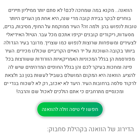
הוואנה… מקנא במה שמחכה לכם! לא סתם יותר ממיליון תיירים
בוחרים לבקר בבירת קובה מדי שנה, היא אחת מן הערים היותר
טובות לנפוש בהן. ולמה זה? העיר ממוקמת על החוף, מסיבות, ברים,
מסעדות, ריקודים קובנים יקיפו אתכם מכל עבר. הטיול האידיאלי
לצעירים ומשפחות שרוצות לנפוש כמו שצריך. מדובר בעיר הגדולה
ביותר בקובה השוכנת על יד האיים הקריביים שכולנו מכירים. העיר
מפורסמת הן בגלל המכוניות האמריקאיות הוורודות ששורצות בכל
פינה ומחכות בעיקר לכם והן בגלל החופים המדהימים שיש לה
להציע. הוואנה היא המקום המושלם בשביל לעשות בטן גב ולצאת
לרקוד סלסה ברחובות העיר. היעד לא יאכזב, רק לא לשכוח בגדי ים
ומכנסיים מתרחבים כי אתם הולכים לאכול שם והרבה!
חפשו לי טיסה זולה להוואנה
הדירוג של הוואנה בקהילת סחבוק: