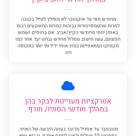
מחודש מאי עד אוקטובר לא מומלץ לטייל בקובה.
למרות שהטמפרטורות גבוהות כמויות המשקעים רבות
באופן יחסי מחודשי הקיץ/אביב. אם בחופים ושמש
חפצתם, עשו חישוב מסלול מחדש ובחנו יעד אחר כמו
מקסיקו המתאפיינת במזג אוויר ידידותי יותר בתקופה
הזו.
אטרקציות מעניינות לבקר בהן
במהלך חודשי הסתיו/ חורף
מנובמבר עד אפריל מדובר בעונה היבשה של האזור,
בממוצע 25 מעלות ידאגו לחמם אתכם. זו היא שיא